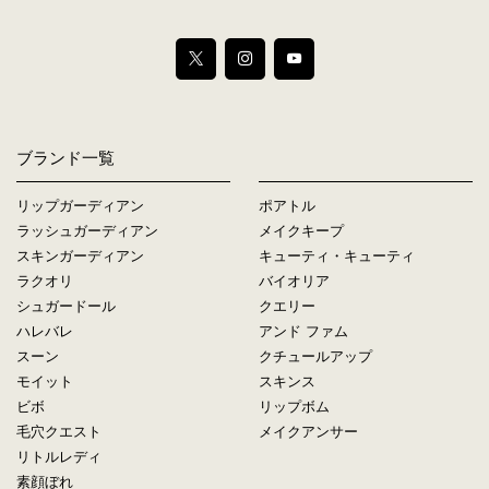
ブランド一覧
リップガーディアン
ポアトル
ラッシュガーディアン
メイクキープ
スキンガーディアン
キューティ・キューティ
ラクオリ
バイオリア
シュガードール
クエリー
ハレバレ
アンド ファム
スーン
クチュールアップ
モイット
スキンス
ビボ
リップボム
毛穴クエスト
メイクアンサー
リトルレディ
素顔ぼれ