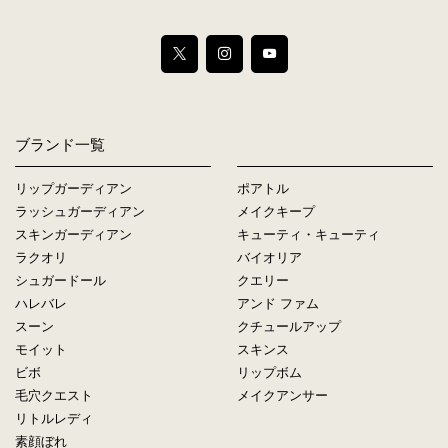
ブランド一覧
リップガーディアン
ポアトル
ラッシュガーディアン
メイクキープ
スキンガーディアン
キューティ・キューティ
ラクオリ
バイオリア
シュガードール
クエリー
ハレバレ
アンド ファム
スーン
クチュールアップ
モイット
スキンス
ビボ
リップボム
毛穴クエスト
メイクアンサー
リトルレディ
素顔ぼれ