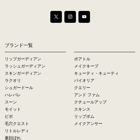
ブランド一覧
リップガーディアン
ポアトル
ラッシュガーディアン
メイクキープ
スキンガーディアン
キューティ・キューティ
ラクオリ
バイオリア
シュガードール
クエリー
ハレバレ
アンド ファム
スーン
クチュールアップ
モイット
スキンス
ビボ
リップボム
毛穴クエスト
メイクアンサー
リトルレディ
素顔ぼれ