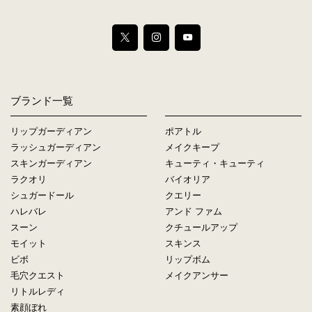
ブランド一覧
リップガーディアン
ポアトル
ラッシュガーディアン
メイクキープ
スキンガーディアン
キューティ・キューティ
ラクオリ
バイオリア
シュガードール
クエリー
ハレバレ
アンド ファム
スーン
クチュールアップ
モイット
スキンス
ビボ
リップボム
毛穴クエスト
メイクアンサー
リトルレディ
素顔ぼれ