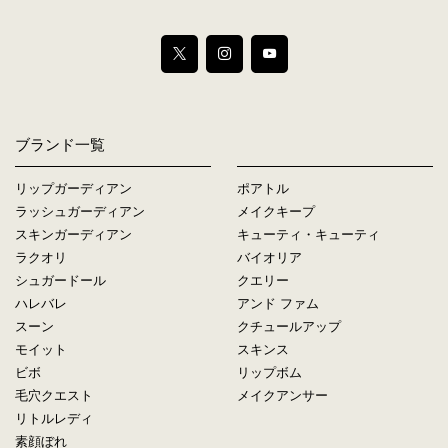
ブランド一覧
リップガーディアン
ポアトル
ラッシュガーディアン
メイクキープ
スキンガーディアン
キューティ・キューティ
ラクオリ
バイオリア
シュガードール
クエリー
ハレバレ
アンド ファム
スーン
クチュールアップ
モイット
スキンス
ビボ
リップボム
毛穴クエスト
メイクアンサー
リトルレディ
素顔ぼれ