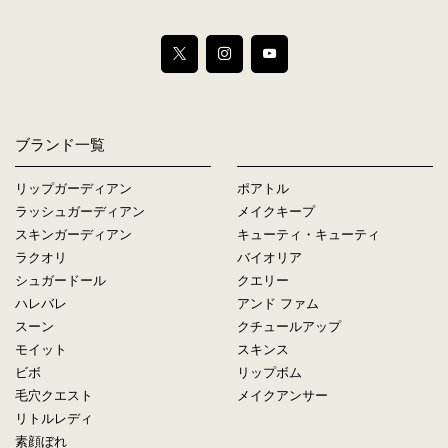
ブランド一覧
リップガーディアン
ポアトル
ラッシュガーディアン
メイクキープ
スキンガーディアン
キューティ・キューティ
ラクオリ
バイオリア
シュガードール
クエリー
ハレバレ
アンド ファム
スーン
クチュールアップ
モイット
スキンス
ビボ
リップボム
毛穴クエスト
メイクアンサー
リトルレディ
素顔ぼれ