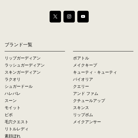
ブランド一覧
リップガーディアン
ポアトル
ラッシュガーディアン
メイクキープ
スキンガーディアン
キューティ・キューティ
ラクオリ
バイオリア
シュガードール
クエリー
ハレバレ
アンド ファム
スーン
クチュールアップ
モイット
スキンス
ビボ
リップボム
毛穴クエスト
メイクアンサー
リトルレディ
素顔ぼれ