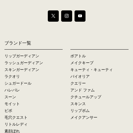
ブランド一覧
リップガーディアン
ポアトル
ラッシュガーディアン
メイクキープ
スキンガーディアン
キューティ・キューティ
ラクオリ
バイオリア
シュガードール
クエリー
ハレバレ
アンド ファム
スーン
クチュールアップ
モイット
スキンス
ビボ
リップボム
毛穴クエスト
メイクアンサー
リトルレディ
素顔ぼれ