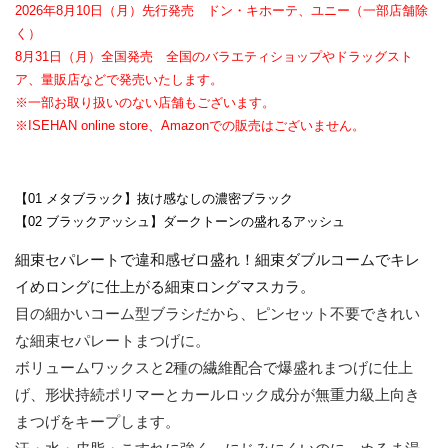
2026年8月10日（月）先行発売 ドン・キホーテ、ユニー（一部店舗除
く）
8月31日（月）全国発売 全国のバラエティショップやドラッグスト
ア、量販店などで発売いたします。
※一部お取り扱いのない店舗もございます。
※ISEHAN online store、Amazon
での販売はございません。
【01 メタブラック】抜け感なしの濃密ブラック
【02 ブラックアッシュ】ダークトーンの盛れるアッシュ
細束セパレートで違和感ゼロ盛れ！細束ダブルコームでキレ
イめロングに仕上がる細束ロングマスカラ。
目の細かいコーム型ブラシだから、ピンセット不要できれい
な細束セパレートまつげに。
ボリュームワックスと2種の繊維配合で爆盛れまつげに仕上
げ、形状持続ポリマーとカールロック成分が無重力級上向き
まつげをキープします。