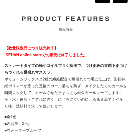
PRODUCT FEATURES
商品特長
【数量限定品につき販売終了】
ISEHAN online storeでの販売は終了しました。
ストレートタイプの極小コイルブラシ採用で、つけま級の束感下まつげ
もつくれる爆盛れマスカラ。
ボリュームワックスと2種の繊維配合で爆盛れまつ毛に仕上げ、形状持
続ポリマーが塗った直後のカール落ちを防ぎ、メイクしたてのカールを
瞬間ロックして、カールさせた下まつ毛も耐久カールキープします。
汗・水・皮脂・こすれに強く、にじみにくいのに、ぬるま湯でふやかし
た後、洗顔料で洗って落とせます。
■全1色
■内容量：3.6g
■ウォータープルーフ