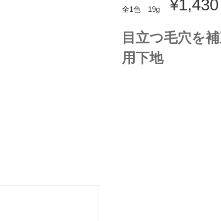
1,430
全1色 19g
目立つ毛穴を補
用下地