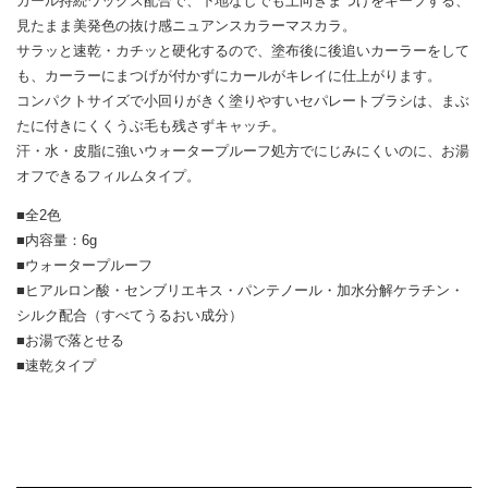
カール持続ワックス配合で、下地なしでも上向きまつげをキープする、
見たまま美発色の抜け感ニュアンスカラーマスカラ。
サラッと速乾・カチッと硬化するので、塗布後に後追いカーラーをして
も、カーラーにまつげが付かずにカールがキレイに仕上がります。
コンパクトサイズで小回りがきく塗りやすいセパレートブラシは、まぶ
たに付きにくくうぶ毛も残さずキャッチ。
汗・水・皮脂に強いウォータープルーフ処方でにじみにくいのに、お湯
オフできるフィルムタイプ。
■全2色
■内容量：6g
■ウォータープルーフ
■ヒアルロン酸・センブリエキス・パンテノール・加水分解ケラチン・
シルク配合（すべてうるおい成分）
■お湯で落とせる
■速乾タイプ