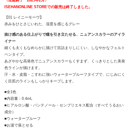
〈生産終了 2025年2月〉
ISEHANONLINE STOREでの販売は終了しました。
【01 レイニーモーヴ】
赤みをひとさじいれた、湿度を感じるグレー
抜け感のある仕上がりで瞳を引き立たせる、ニュアンスカラーのアイラ
イナー
細くも太くもなめらかに描けて目詰まりしにくい、しなやかなフェルト
ペンタイプ。
あざやかな高発色でニュアンスカラーもくすまず、くっきりとした美発
色ラインが描けます。
汗・水・皮脂・こすれに強いウォータープルーフタイプで、にじみにく
く目尻のラインもしっかりキープします。
■全1色
■内容量：0.4mL
■ヒアルロン酸・パンテノール・センブリエキス配合（すべてうるおい
成分）
■ウォータープルーフ
■お湯で落とせる