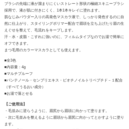
ブラシの先端に液が溜まりにくいストレート形状の極細スキニーブラシ
採用で、液が肌に付きにくく、1本1本キレイに塗れます。
肌なじみパウダー入りの高発色マスカラ液で、しっかり発色するのに自
然に仕上がり、スタイリングポリマー配合で眉頭を立ち上げたり眉の生
えぐせを整えて、毛流れをキープします。
汗・水・皮脂・こすれに強いのに、フィルムタイプなのでお湯で簡単に
オフできます。
まつ毛用のカラーマスカラとしても使えます。
■全3色
■内容量：4g
■マルチプルーフ
■パンテノール・センブリエキス・ビオチノイルトリペプチド－１配合
（すべてうるおい成分）
■お湯で落とせる
【ご使用法】
・毛並みに逆らうように、眉尻から眉頭に向かって塗ります。
・次に毛並みを整えるように眉頭から眉尻に向かってとかすように塗り
ます。