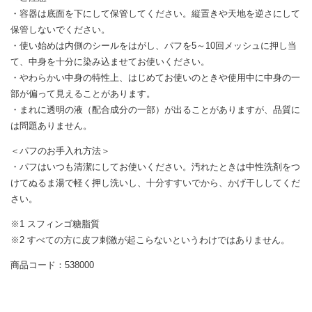
・容器は底面を下にして保管してください。縦置きや天地を逆さにして
保管しないでください。
・使い始めは内側のシールをはがし、パフを5～10回メッシュに押し当
て、中身を十分に染み込ませてお使いください。
・やわらかい中身の特性上、はじめてお使いのときや使用中に中身の一
部が偏って見えることがあります。
・まれに透明の液（配合成分の一部）が出ることがありますが、品質に
は問題ありません。
＜パフのお手入れ方法＞
・パフはいつも清潔にしてお使いください。汚れたときは中性洗剤をつ
けてぬるま湯で軽く押し洗いし、十分すすいでから、かげ干ししてくだ
さい。
※1 スフィンゴ糖脂質
※2 すべての方に皮フ刺激が起こらないというわけではありません。
商品コード：538000