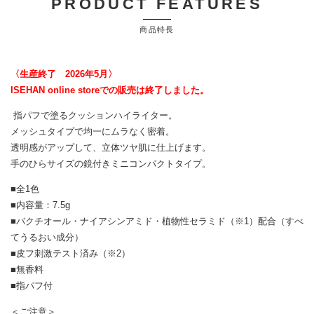
PRODUCT FEATURES
商品特長
〈生産終了 2026年5月〉
ISEHAN online storeでの販売は終了しました。
指パフで塗るクッションハイライター。
メッシュタイプで均一にムラなく密着。
透明感がアップして、立体ツヤ肌に仕上げます。
手のひらサイズの鏡付きミニコンパクトタイプ。
■全1色
■内容量：7.5g
■バクチオール・ナイアシンアミド・植物性セラミド（※1）配合（すべ
てうるおい成分）
■皮フ刺激テスト済み（※2）
■無香料
■指パフ付
＜ご注意＞