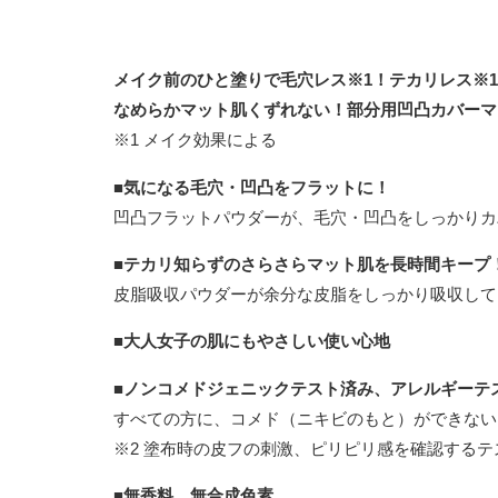
メイク前のひと塗りで毛穴レス※1！テカリレス※
なめらかマット肌くずれない！部分用凹凸カバーマ
※1 メイク効果による
■気になる毛穴・凹凸をフラットに！
凹凸フラットパウダーが、毛穴・凹凸をしっかりカ
■テカリ知らずのさらさらマット肌を長時間キープ
皮脂吸収パウダーが余分な皮脂をしっかり吸収して
■大人女子の肌にもやさしい使い心地
■ノンコメドジェニックテスト済み、アレルギーテ
すべての方に、コメド（ニキビのもと）ができない
※2 塗布時の皮フの刺激、ピリピリ感を確認するテ
■無香料、無合成色素