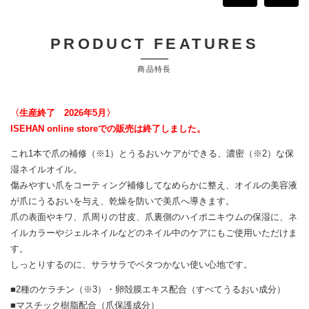
PRODUCT FEATURES
商品特長
〈生産終了 2026年5月〉
ISEHAN online storeでの販売は終了しました。
これ1本で爪の補修（※1）とうるおいケアができる、濃密（※2）な保
湿ネイルオイル。
傷みやすい爪をコーティング補修してなめらかに整え、オイルの美容液
が爪にうるおいを与え、乾燥を防いで美爪へ導きます。
爪の表面やキワ、爪周りの甘皮、爪裏側のハイポニキウムの保湿に、ネ
イルカラーやジェルネイルなどのネイル中のケアにもご使用いただけま
す。
しっとりするのに、サラサラでベタつかない使い心地です。
■2種のケラチン（※3）・卵殻膜エキス配合（すべてうるおい成分）
■マスチック樹脂配合（爪保護成分）