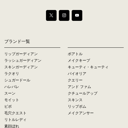
ブランド一覧
リップガーディアン
ポアトル
ラッシュガーディアン
メイクキープ
スキンガーディアン
キューティ・キューティ
ラクオリ
バイオリア
シュガードール
クエリー
ハレバレ
アンド ファム
スーン
クチュールアップ
モイット
スキンス
ビボ
リップボム
毛穴クエスト
メイクアンサー
リトルレディ
素顔ぼれ